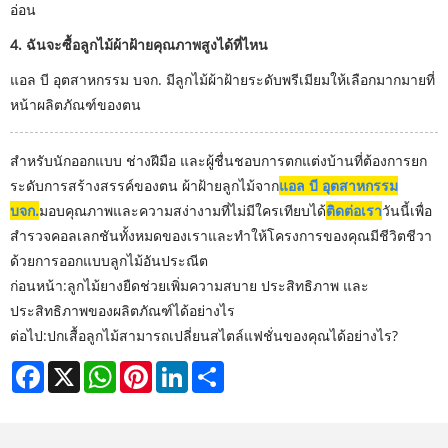
อ่อน
4. ฉันจะซื้อลูกไม้ผ้าฝ้ายคุณภาพสูงได้ที่ไหน
แอล บี อุตสาหกรรม บจก. มีลูกไม้ผ้าฝ้ายระดับพรีเมียมให้เลือกมากมายที่
หน้าผลิตภัณฑ์ของตน
สำหรับนักออกแบบ ช่างฝีมือ และผู้ชื่นชอบการตกแต่งบ้านที่ต้องการยก
ระดับการสร้างสรรค์ของตน ผ้าฝ้ายลูกไม้จาก
แอล บี อุตสาหกรรม
บจก.
มอบคุณภาพและความสง่างามที่ไม่มีใครเทียบได้
ติดต่อเรา
วันนี้เพื่อ
สำรวจคอลเลกชันทั้งหมดของเราและทำให้โครงการของคุณมีชีวิตชีวา
ด้วยการออกแบบลูกไม้อันประณีต
ก่อนหน้า:
ลูกไม้ยางยืดช่วยเพิ่มความสบาย ประสิทธิภาพ และ
ประสิทธิภาพของผลิตภัณฑ์ได้อย่างไร
ต่อไป:
ปกเสื้อลูกไม้สามารถเปลี่ยนสไตล์แฟชั่นของคุณได้อย่างไร?
Facebook
X
WhatsApp
Pinterest
LinkedIn
Share