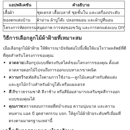
แอปพลิเคชัน
คำอธิบาย
เสื้อผ้า
ชุดเดรส เสื้อเบลาส์ ชุดชั้นใน และเครื่องประดับ
ของตกแต่งบ้าน
ผ้าม่าน ผ้าปูโต๊ะ ปลอกหมอน และผ้าปูที่นอน
โครงการหัตถกรรม
สมุดภาพ การห่อของขวัญ และการตกแต่งแบบ DIY
วิธีการเลือกลูกไม้ผ้าฝ้ายที่เหมาะสม
เมื่อเลือกลูกไม้ผ้าฝ้าย ให้พิจารณาปัจจัยต่อไปนี้เพื่อให้แน่ใจว่าผลลัพธ์ที่ดี
ที่สุดสำหรับโครงการของคุณ:
ลวดลาย:
เลือกรูปแบบที่ตรงกับสไตล์ของโครงการของคุณ ตั้งแต่
ลวดลายดอกไม้ไปจนถึงการออกแบบทางเรขาคณิต
ความกว้าง:
ตัดสินใจตามการใช้งาน—ลูกไม้แคบสำหรับตัดแต่ง
และลูกไม้กว้างสำหรับผ้าปูโต๊ะหรือแผงเดรส
สี:
สีขาวธรรมชาติ สีงาช้าง หรือสีย้อมสามารถเสริมชุดสีการออก
แบบของคุณได้
คุณภาพ:
ตรวจสอบการทอที่สม่ำเสมอ ความนุ่มนวล และความ
ทนทาน แอล บี อุตสาหกรรม บจก. ให้ลูกไม้ผ้าฝ้ายระดับพรีเมี่ยมที่
ตรงตามมาตรฐานเหล่านี้